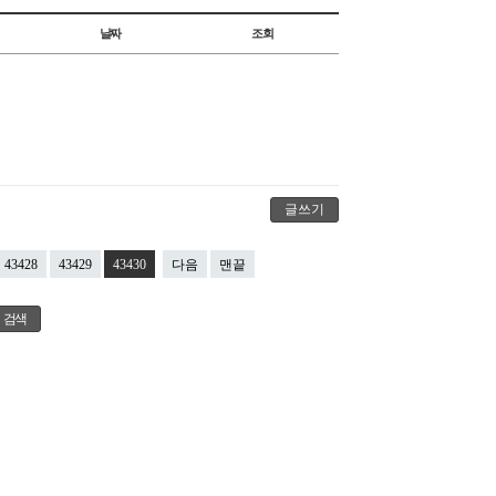
날짜
조회
글쓰기
43428
43429
43430
다음
맨끝