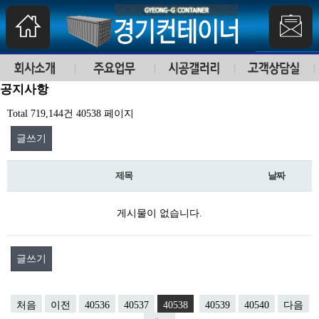
공지사항
Total 719,144건
40538 페이지
글쓰기
제목
날짜
게시물이 없습니다.
글쓰기
처음
이전
40536
40537
40538
40539
40540
다음