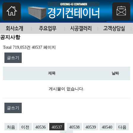
공지사항
Total 719,053건
40537 페이지
글쓰기
제목
날짜
게시물이 없습니다.
글쓰기
처음
이전
40536
40537
40538
40539
40540
다음