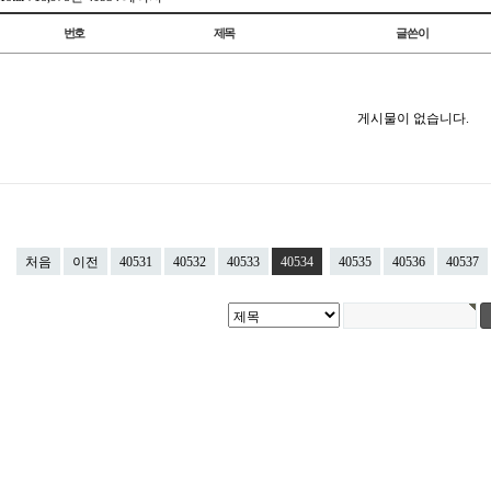
번호
제목
글쓴이
게시물이 없습니다.
처음
이전
40531
40532
40533
40534
40535
40536
40537