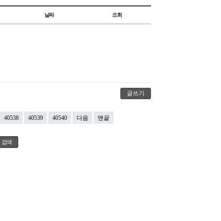
날짜
조회
글쓰기
40538
40539
40540
다음
맨끝