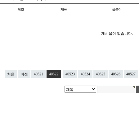
번호
제목
글쓴이
게시물이 없습니다.
처음
이전
40521
40522
40523
40524
40525
40526
40527