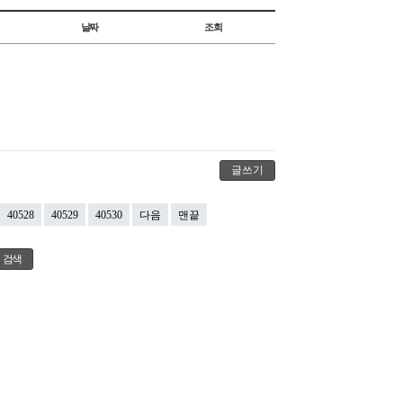
날짜
조회
글쓰기
40528
40529
40530
다음
맨끝