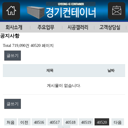
공지사항
Total 719,090건
40520 페이지
글쓰기
제목
날짜
게시물이 없습니다.
글쓰기
처음
이전
40516
40517
40518
40519
40520
다음