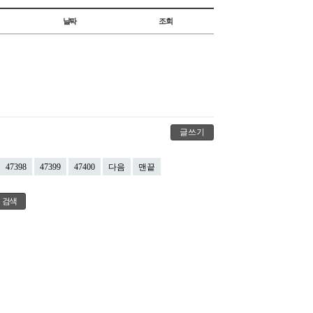
날짜
조회
글쓰기
47398
47399
47400
다음
맨끝