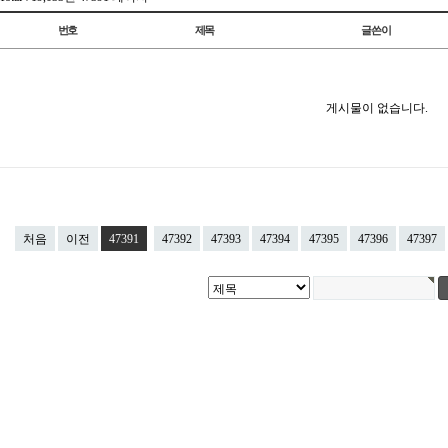
번호
제목
글쓴이
게시물이 없습니다.
처음
이전
47391
47392
47393
47394
47395
47396
47397