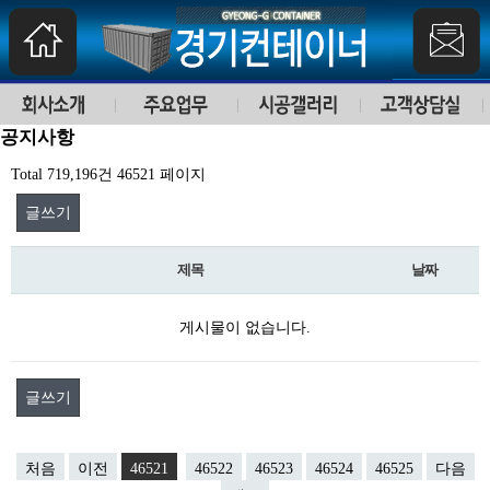
공지사항
Total 719,196건
46521 페이지
글쓰기
제목
날짜
게시물이 없습니다.
글쓰기
처음
이전
46521
46522
46523
46524
46525
다음