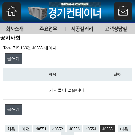
공지사항
Total 719,163건
40555 페이지
글쓰기
제목
날짜
게시물이 없습니다.
글쓰기
처음
이전
40551
40552
40553
40554
40555
다음