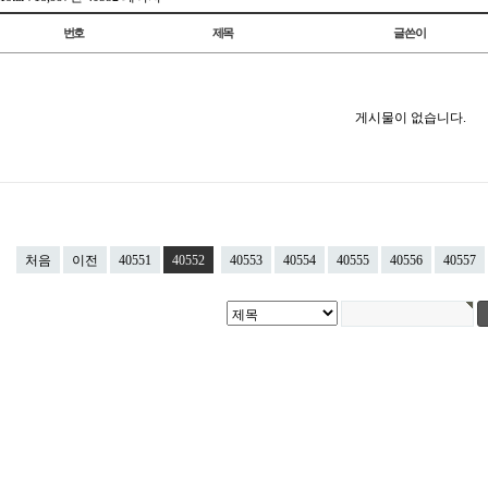
번호
제목
글쓴이
게시물이 없습니다.
처음
이전
40551
40552
40553
40554
40555
40556
40557