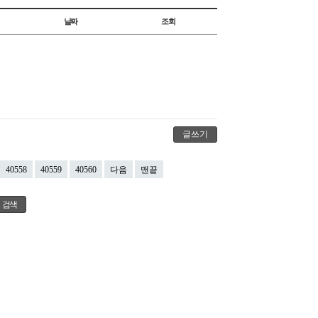
날짜
조회
글쓰기
40558
40559
40560
다음
맨끝