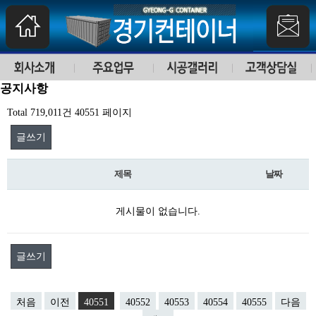
공지사항
Total 719,011건
40551 페이지
글쓰기
제목
날짜
게시물이 없습니다.
글쓰기
처음
이전
40551
40552
40553
40554
40555
다음