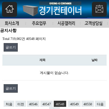
공지사항
Total 719,002건
40548 페이지
글쓰기
제목
날짜
게시물이 없습니다.
글쓰기
처음
이전
40546
40547
40548
40549
40550
다음