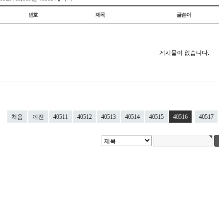
번호
제목
글쓴이
게시물이 없습니다.
처음
이전
40511
40512
40513
40514
40515
40516
40517