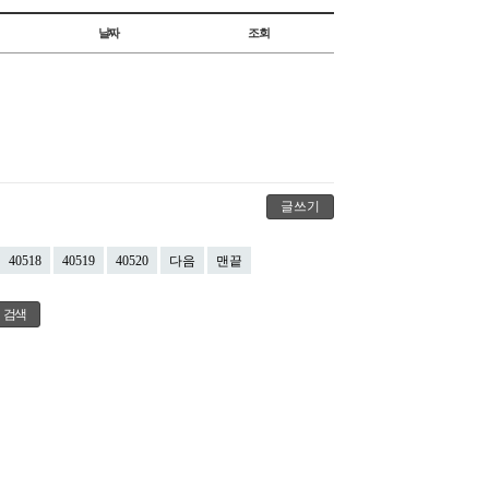
날짜
조회
글쓰기
40518
40519
40520
다음
맨끝