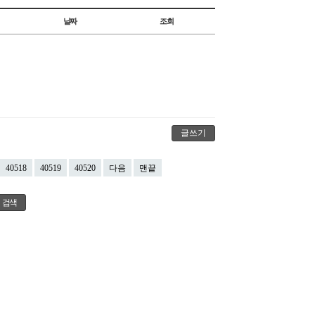
날짜
조회
글쓰기
40518
40519
40520
다음
맨끝