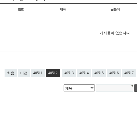
번호
제목
글쓴이
게시물이 없습니다.
처음
이전
40511
40512
40513
40514
40515
40516
40517