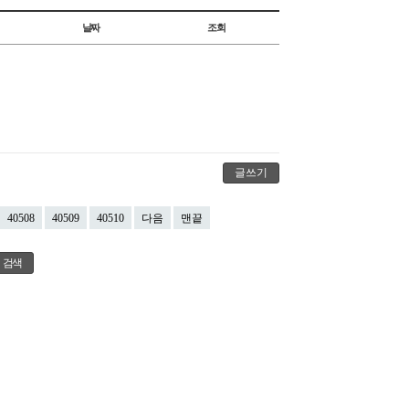
날짜
조회
글쓰기
40508
40509
40510
다음
맨끝