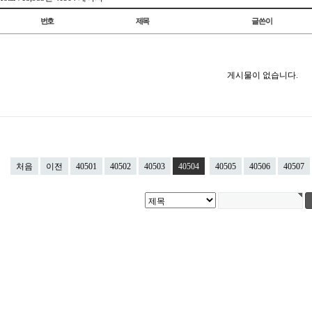
번호
제목
글쓴이
게시물이 없습니다.
처음
이전
40501
40502
40503
40504
40505
40506
40507