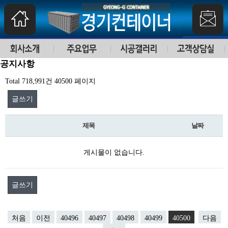
공지사항
Total 718,991건
40500 페이지
글쓰기
제목
날짜
게시물이 없습니다.
글쓰기
처음
이전
40496
40497
40498
40499
40500
다음