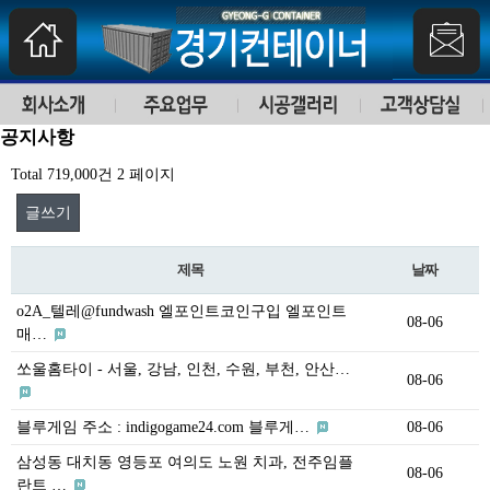
공지사항
Total 719,000건
2 페이지
글쓰기
제목
날짜
o2A_텔레@fundwash 엘포인트코인구입 엘포인트
08-06
매…
쏘울홈타이 - 서울, 강남, 인천, 수원, 부천, 안산…
08-06
블루게임 주소 : indigogame24.com 블루게…
08-06
삼성동 대치동 영등포 여의도 노원 치과, 전주임플
08-06
란트 …