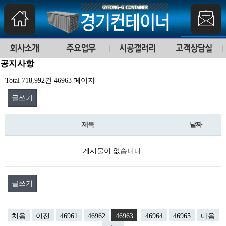
공지사항
Total 718,992건
46963 페이지
글쓰기
제목
날짜
게시물이 없습니다.
글쓰기
처음
이전
46961
46962
46963
46964
46965
다음