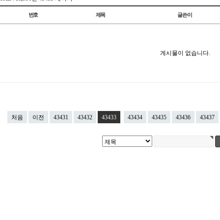
번호
제목
글쓴이
게시물이 없습니다.
처음
이전
43431
43432
43433
43434
43435
43436
43437