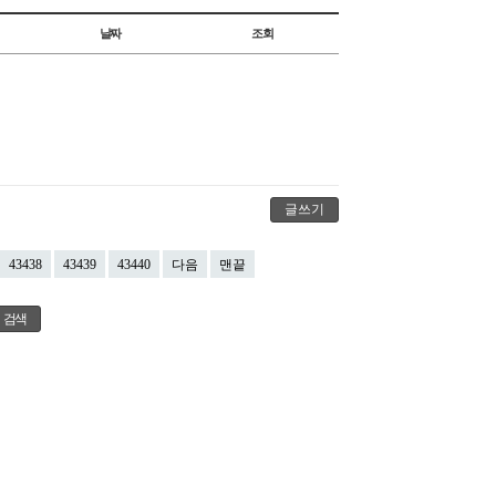
날짜
조회
글쓰기
43438
43439
43440
다음
맨끝