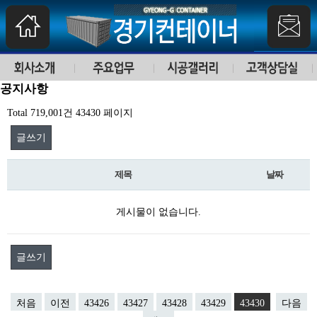
공지사항
Total 719,001건
43430 페이지
글쓰기
제목
날짜
게시물이 없습니다.
글쓰기
처음
이전
43426
43427
43428
43429
43430
다음