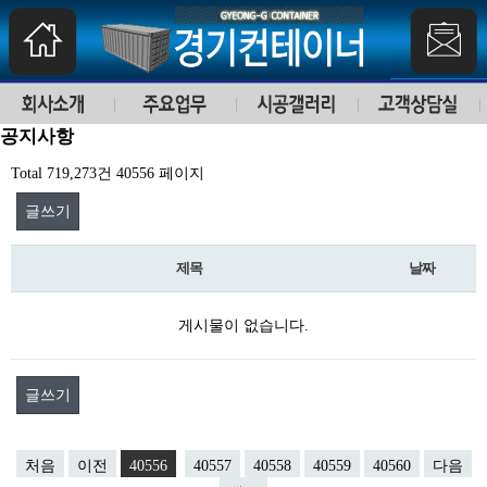
공지사항
Total 719,273건
40556 페이지
글쓰기
제목
날짜
게시물이 없습니다.
글쓰기
처음
이전
40556
40557
40558
40559
40560
다음