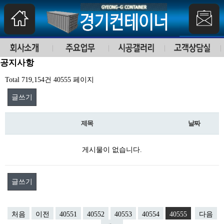
공지사항
Total 719,154건
40555 페이지
글쓰기
제목
날짜
게시물이 없습니다.
글쓰기
처음
이전
40551
40552
40553
40554
40555
다음