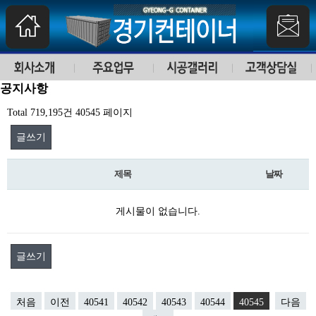
공지사항
Total 719,195건
40545 페이지
글쓰기
제목
날짜
게시물이 없습니다.
글쓰기
처음
이전
40541
40542
40543
40544
40545
다음