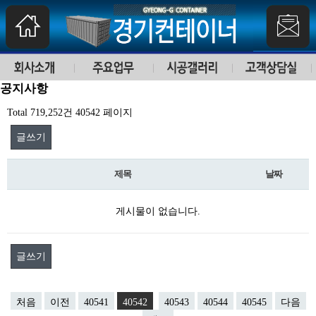
공지사항
Total 719,252건
40542 페이지
글쓰기
제목
날짜
게시물이 없습니다.
글쓰기
처음
이전
40541
40542
40543
40544
40545
다음