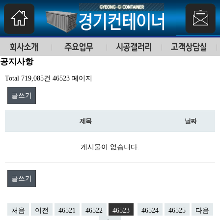
공지사항
Total 719,085건
46523 페이지
글쓰기
제목
날짜
게시물이 없습니다.
글쓰기
처음
이전
46521
46522
46523
46524
46525
다음