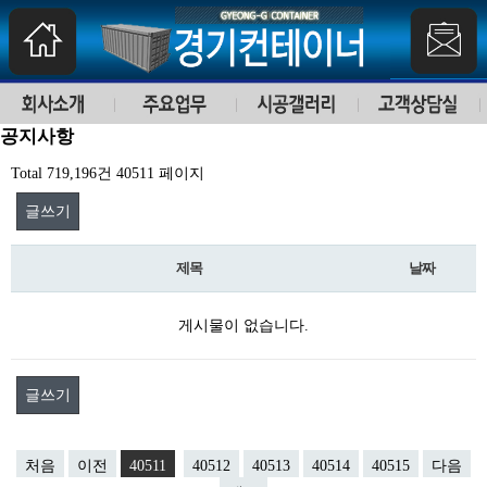
공지사항
Total 719,196건
40511 페이지
글쓰기
제목
날짜
게시물이 없습니다.
글쓰기
처음
이전
40511
40512
40513
40514
40515
다음