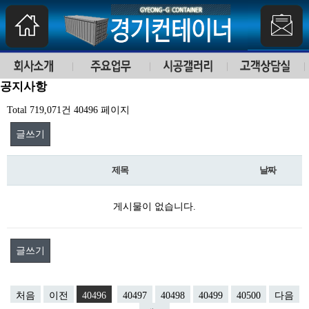
공지사항
Total 719,071건
40496 페이지
글쓰기
제목
날짜
게시물이 없습니다.
글쓰기
처음
이전
40496
40497
40498
40499
40500
다음