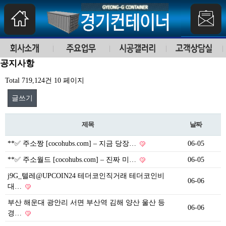
공지사항
Total 719,124건
10 페이지
글쓰기
제목
날짜
**✅ 주소짱 [cocohubs.com] – 지금 당장…
06-05
**✅ 주소월드 [cocohubs.com] – 진짜 미…
06-05
j9G_텔레@UPCOIN24 테더코인직거래 테더코인비
06-06
대…
부산 해운대 광안리 서면 부산역 김해 양산 울산 등
06-06
경…