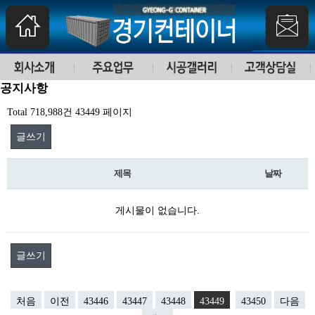
공지사항
Total 718,988건
43449 페이지
글쓰기
제목
날짜
게시물이 없습니다.
글쓰기
처음
이전
43446
43447
43448
43449
43450
다음