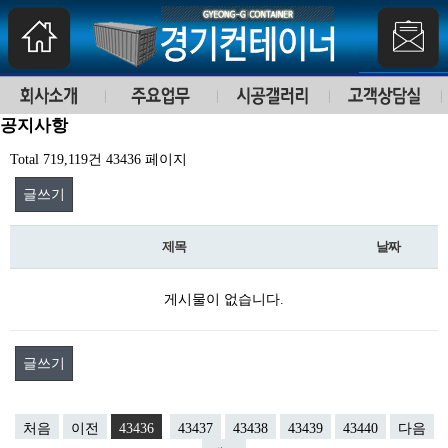
공지사항
Total 719,119건
43436 페이지
글쓰기
제목
날짜
게시물이 없습니다.
글쓰기
처음
이전
43436
43437
43438
43439
43440
다음