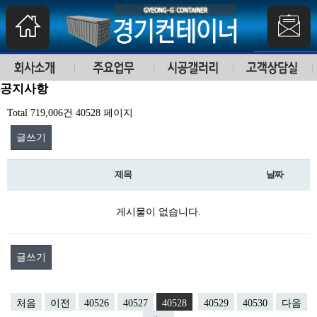
공지사항
Total 719,006건
40528 페이지
글쓰기
제목
날짜
게시물이 없습니다.
글쓰기
처음
이전
40526
40527
40528
40529
40530
다음