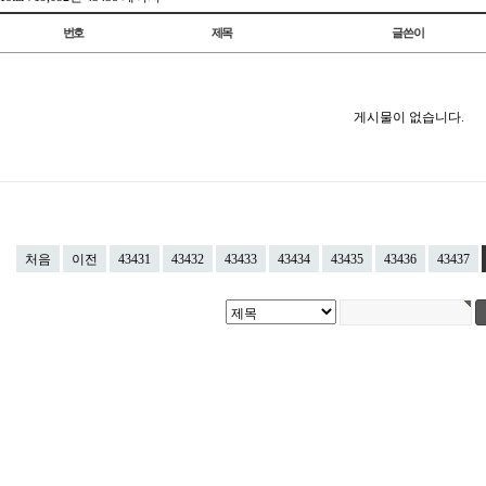
번호
제목
글쓴이
게시물이 없습니다.
처음
이전
43431
43432
43433
43434
43435
43436
43437