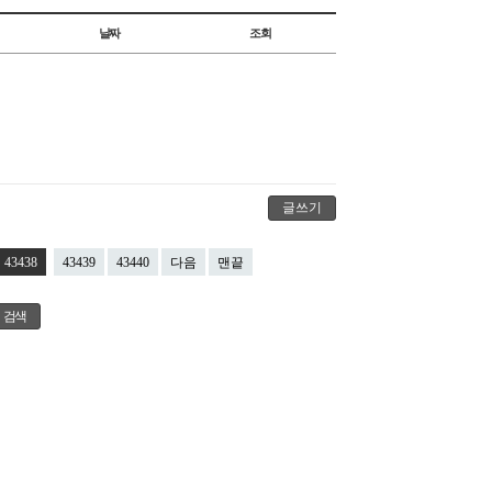
날짜
조회
글쓰기
43438
43439
43440
다음
맨끝