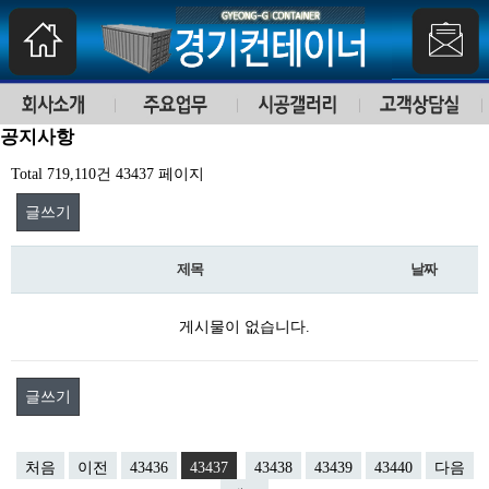
공지사항
Total 719,110건
43437 페이지
글쓰기
제목
날짜
게시물이 없습니다.
글쓰기
처음
이전
43436
43437
43438
43439
43440
다음