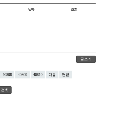
날짜
조회
글쓰기
40808
40809
40810
다음
맨끝