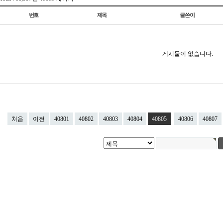
번호
제목
글쓴이
게시물이 없습니다.
처음
이전
40801
40802
40803
40804
40805
40806
40807