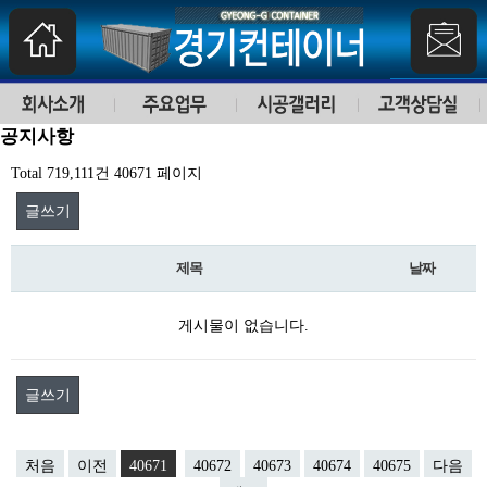
공지사항
Total 719,111건
40671 페이지
글쓰기
제목
날짜
게시물이 없습니다.
글쓰기
처음
이전
40671
40672
40673
40674
40675
다음