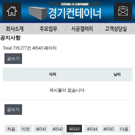
공지사항
Total 719,277건
40543 페이지
글쓰기
제목
날짜
게시물이 없습니다.
글쓰기
처음
이전
40541
40542
40543
40544
40545
다음