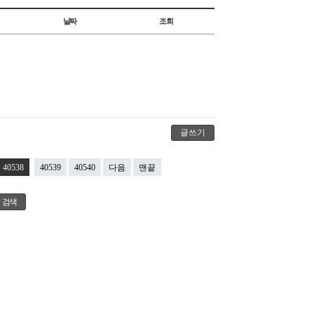
날짜
조회
글쓰기
40538
40539
40540
다음
맨끝