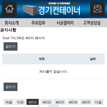
공지사항
Total 719,198건
40531 페이지
글쓰기
제목
날짜
게시물이 없습니다.
글쓰기
처음
이전
40531
40532
40533
40534
40535
다음