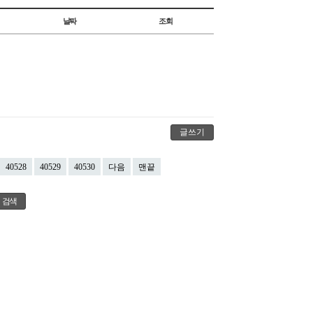
날짜
조회
글쓰기
40528
40529
40530
다음
맨끝