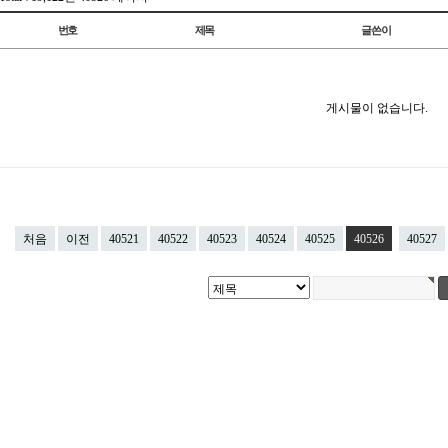
번호
제목
글쓴이
게시물이 없습니다.
처음
이전
40521
40522
40523
40524
40525
40526
40527