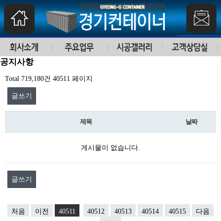
공지사항
Total 719,180건
40511 페이지
글쓰기
제목
날짜
게시물이 없습니다.
글쓰기
처음
이전
40511
40512
40513
40514
40515
다음