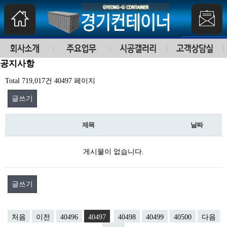
공지사항
Total 719,017건
40497 페이지
글쓰기
제목
날짜
게시물이 없습니다.
글쓰기
처음
이전
40496
40497
40498
40499
40500
다음