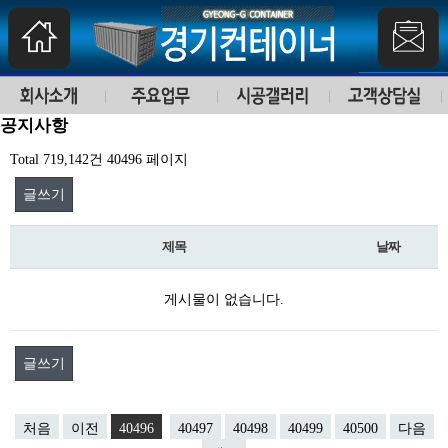
공지사항
Total 719,142건
40496 페이지
글쓰기
제목
날짜
게시물이 없습니다.
글쓰기
처음
이전
40496
40497
40498
40499
40500
다음