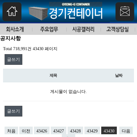
공지사항
Total 718,991건
43430 페이지
글쓰기
제목
날짜
게시물이 없습니다.
글쓰기
처음
이전
43426
43427
43428
43429
43430
다음