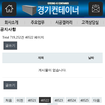
공지사항
Total 719,252건
40522 페이지
글쓰기
제목
날짜
게시물이 없습니다.
글쓰기
처음
이전
40521
40522
40523
40524
40525
다음