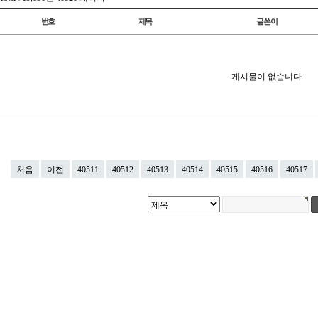
번호
제목
글쓴이
게시물이 없습니다.
처음
이전
40511
40512
40513
40514
40515
40516
40517