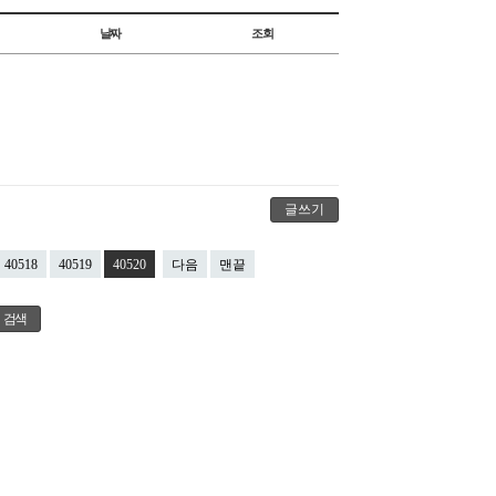
날짜
조회
글쓰기
40518
40519
40520
다음
맨끝