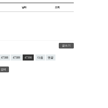
날짜
조회
글쓰기
47388
47389
47390
다음
맨끝