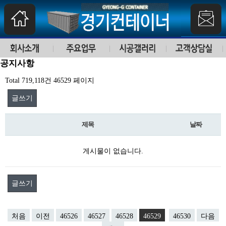
공지사항
Total 719,118건
46529 페이지
글쓰기
제목
날짜
게시물이 없습니다.
글쓰기
처음
이전
46526
46527
46528
46529
46530
다음