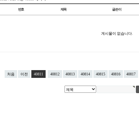
번호
제목
글쓴이
게시물이 없습니다.
처음
이전
40811
40812
40813
40814
40815
40816
40817