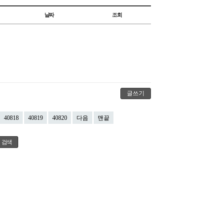
날짜
조회
글쓰기
40818
40819
40820
다음
맨끝