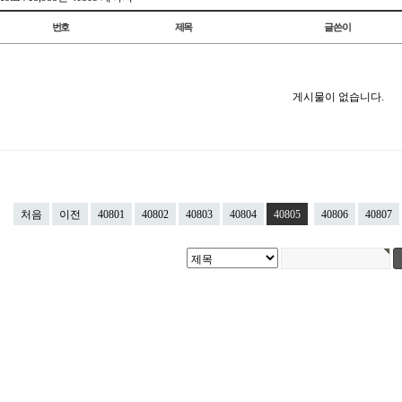
번호
제목
글쓴이
게시물이 없습니다.
처음
이전
40801
40802
40803
40804
40805
40806
40807