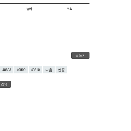
날짜
조회
글쓰기
40808
40809
40810
다음
맨끝