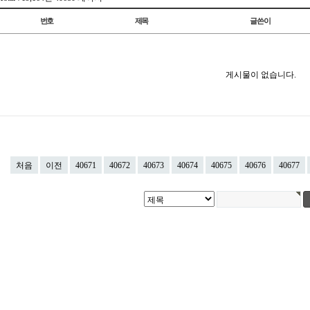
번호
제목
글쓴이
게시물이 없습니다.
처음
이전
40671
40672
40673
40674
40675
40676
40677