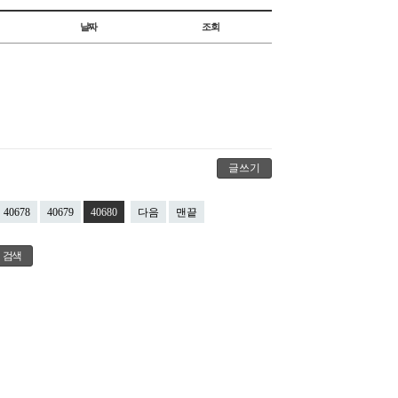
날짜
조회
글쓰기
40678
40679
40680
다음
맨끝